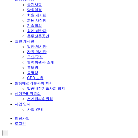
공지사항
당회일정
회원 게시판
회원 사진방
기술질의
회에 바란다
총무전용공간
일반 게시판
일반 게시판
자유 게시판
구인/구직
협력회원사 소개
홍보방
동영상
CPD 교육
발송배전기술사회 회지
발송배전기술사회 회지
선거관리위원회
선거관리위원회
사업 안내
사업 안내
회원가입
로그인