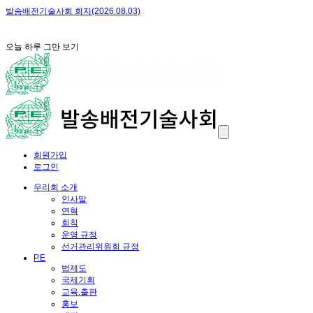
발송배전기술사회 회지(2026.08.03)
보
오늘 하루 그만 보기
회원가입
로그인
우리회 소개
인사말
연혁
회칙
운영 규정
선거관리위원회 규정
P.E
법제도
국제기획
교육.출판
홍보