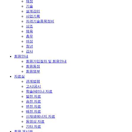
재정
기술
설계감리
사업기획
자격기술종목정비
상조
체육
총무
여성
청년
감사
회원안내
회원가입절차 및 회원안내
회원동정
회원명부
자료실
관계법령
고시/공시
학술/세미나 자료
발전 자료
송전 자료
변전 자료
배전 자료
신재생에너지 자료
동영상 자료
기타 자료
회원 게시판